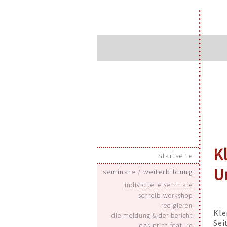
Kl
Startseite
U
seminare / weiterbildung
individuelle seminare
schreib-workshop
redigieren
Kle
die meldung & der bericht
Sei
das print-feature