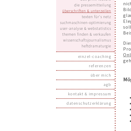
nic
die pressemitteilung
Bil
überschriften & unterzeilen
gla
texten für's netz
Ele
suchmaschinen-optimierung
sol
user-analyse & webstatistics
Bei
themen finden & verkaufen
wissenschaftsjournalismus
Die
heftdramaturgie
Pro
Onl
einzel-coaching
geh
referenzen
über mich
Mög
agb
kontakt & impressum
datenschutzerklärung