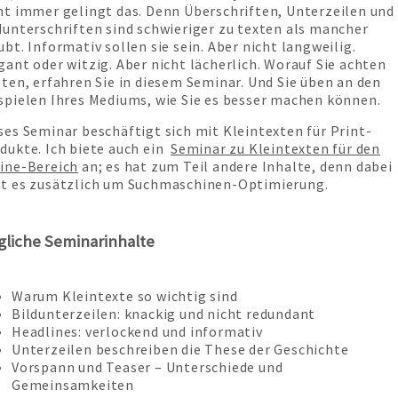
ht immer gelingt das. Denn Überschriften, Unterzeilen und
dunterschriften sind schwieriger zu texten als mancher
ubt. Informativ sollen sie sein. Aber nicht langweilig.
gant oder witzig. Aber nicht lächerlich. Worauf Sie achten
lten, erfahren Sie in diesem Seminar. Und Sie üben an den
spielen Ihres Mediums, wie Sie es besser machen können.
ses Seminar beschäftigt sich mit Kleintexten für Print-
dukte. Ich biete auch ein
Seminar zu Kleintexten für den
ine-Bereich
an; es hat zum Teil andere Inhalte, denn dabei
t es zusätzlich um Suchmaschinen-Optimierung.
liche Seminarinhalte
Warum Kleintexte so wichtig sind
Bildunterzeilen: knackig und nicht redundant
Headlines: verlockend und informativ
Unterzeilen beschreiben die These der Geschichte
Vorspann und Teaser – Unterschiede und
Gemeinsamkeiten